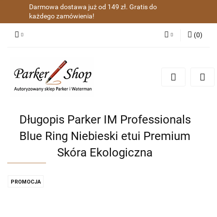
Darmowa dostawa już od 149 zł. Gratis do
każdego zamówienia!
(
0
)
Zaloguj się
Zarejestruj się
Dodaj zgłoszenie
Zgody cookies
Długopis Parker IM Professionals
Blue Ring Niebieski etui Premium
Skóra Ekologiczna
PROMOCJA