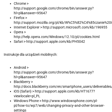
Chrome >
http://support.google.com/chrome/bin/answer.py?
hl=pl&answer=95647
Firefox >
http://support.mozilla.org/pl/kb/W%C5%82%C4%85czanie
Internet Explorer > http://support.microsoft.com/kb/196955
Opera >
http://help.opera.com/Windows/12.10/pl/cookies.html
Safari > http://support.apple.com/kb/PH5042
Instrukcje dla urządzeń mobilnych:
Android >
http://support.google.com/chrome/bin/answer.py?
hl=pl&answer=95647
Blackberry >
http://docs.blackberry.com/en/smartphone_users/deliverable
iOS (Safari) > http://support.apple.com/kb/HT1677?
viewlocale=pl_PL
Windows Phone > http://www.windowsphone.com/pl-
pl/how-to/wp7/web/changing-privacy-and-other-browser-
settings