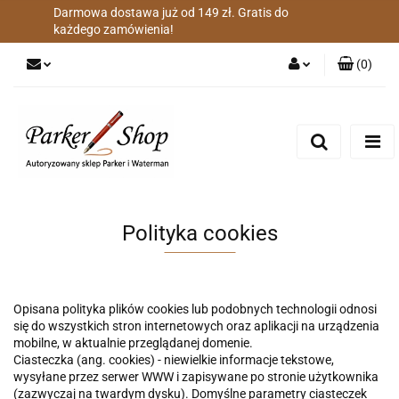
Darmowa dostawa już od 149 zł. Gratis do
każdego zamówienia!
(
0
)
Zaloguj się
Zarejestruj się
Dodaj zgłoszenie
Zgody cookies
Polityka cookies
Opisana polityka plików cookies lub podobnych technologii odnosi
się do wszystkich stron internetowych oraz aplikacji na urządzenia
mobilne, w aktualnie przeglądanej domenie.
Ciasteczka (ang. cookies) - niewielkie informacje tekstowe,
wysyłane przez serwer WWW i zapisywane po stronie użytkownika
(zazwyczaj na twardym dysku). Domyślne parametry ciasteczek