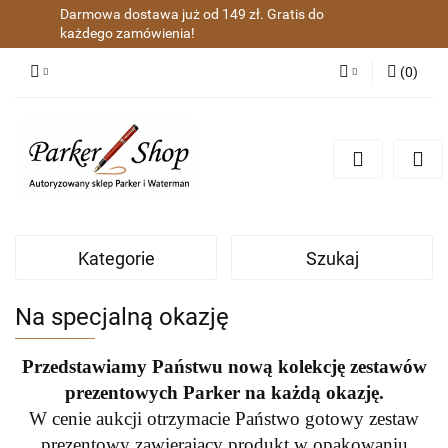
Darmowa dostawa już od 149 zł. Gratis do
każdego zamówienia!
(
0
)
Zaloguj się
Zarejestruj się
Dodaj zgłoszenie
Zgody cookies
Kategorie
Szukaj
Na specjalną okazję
Przedstawiamy Państwu nową kolekcję zestawów
prezentowych Parker na każdą okazję.
W cenie aukcji otrzymacie Państwo gotowy zestaw
prezentowy zawierający produkt w opakowaniu