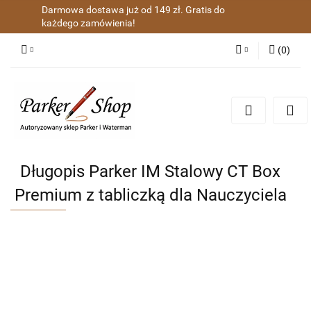
Darmowa dostawa już od 149 zł. Gratis do
każdego zamówienia!
(
0
)
Zaloguj się
Zarejestruj się
Dodaj zgłoszenie
Zgody cookies
Długopis Parker IM Stalowy CT Box
Premium z tabliczką dla Nauczyciela