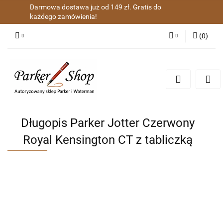
Darmowa dostawa już od 149 zł. Gratis do
każdego zamówienia!
(
0
)
Zaloguj się
Zarejestruj się
Dodaj zgłoszenie
Zgody cookies
Długopis Parker Jotter Czerwony
Royal Kensington CT z tabliczką