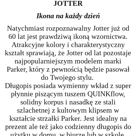
JOTTER
Ikona na ka
ż
dy dzie
ń
Natychmiast rozpoznawalny Jotter już od
60 lat jest prawdziwą ikoną
wzornictwa.
Atrakcyjne kolory i charakterystyczny
kształt sprawiają,
że Jotter od lat pozostaje
najpopularniejszym modelem marki
Parker, który z pewnością będzie pasował
do Twojego stylu.
Długopis posiada wymienny wkład z super
płynnie piszącym tuszem QUINKflow,
solidny korpus i nasadkę ze stali
szlachetnej z
kultowym klipsem w
kształcie strzałki Parker. Jest idealny na
prezent ale też jako codzienny długopis do
użytku w domu, w biurze lub w szkole.