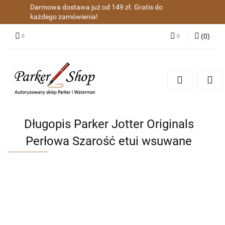
Darmowa dostawa już od 149 zł. Gratis do
każdego zamówienia!
(
0
)
Zaloguj się
Zarejestruj się
Dodaj zgłoszenie
Zgody cookies
Długopis Parker Jotter Originals
Perłowa Szarość etui wsuwane