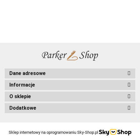
34.00
28.00
44.00
od 15
CZARN
Forest Green
Forest Green
Forest Green
szt.
promoc
etui EKO
etui wsuwane
grawer
od 15
GRATIS
szt.
grawer
GRATIS
Dane adresowe
Informacje
O sklepie
Dodatkowe
Sklep internetowy na oprogramowaniu Sky-Shop.pl