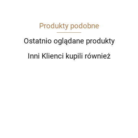
Produkty podobne
Ostatnio oglądane produkty
Inni Klienci kupili również
Długopis
Długop
Parker
Parker
Jotter
Jotter
Długopis
Długopis
Długopis
32.00
33.00
etui EKO
etui EK
Parker Jotter
Parker Jotter
Parker Jotter
promocja
WKŁAD
Ciemnozielony
Ciemnozielony
Ciemnozielony