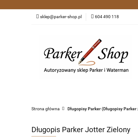
Kategorie
Pió
sklep@parker-shop.pl
604 490 118
Zakupy grupowe
Kategorie
Pióra wieczne i kulkowe
Dł
Strona główna
Długopisy Parker (Długopisy Parker
Długopis Parker Jotter Zielony