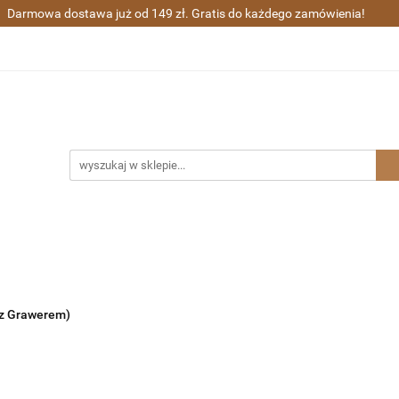
Darmowa dostawa już od 149 zł. Gratis do każdego zamówienia!
ra wieczne i kulkowe
Długopisy
Zestawy prezentowe
Sharpie
Grawerunek
Gratisy
ugopisy
Zestawy prezentowe
Waterman
Zakupy gr
 z Grawerem)