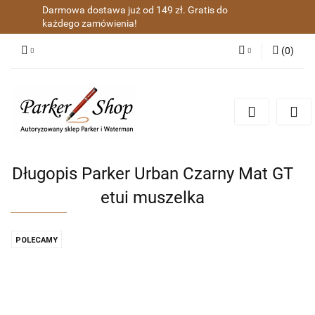
Darmowa dostawa już od 149 zł. Gratis do
każdego zamówienia!
(
0
)
Zaloguj się
Zarejestruj się
Dodaj zgłoszenie
Zgody cookies
Długopis Parker Urban Czarny Mat GT
etui muszelka
POLECAMY