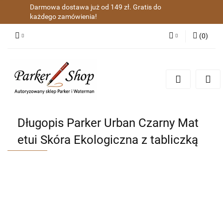
Darmowa dostawa już od 149 zł. Gratis do
każdego zamówienia!
(
0
)
Zaloguj się
Zarejestruj się
Dodaj zgłoszenie
Zgody cookies
Długopis Parker Urban Czarny Mat
etui Skóra Ekologiczna z tabliczką