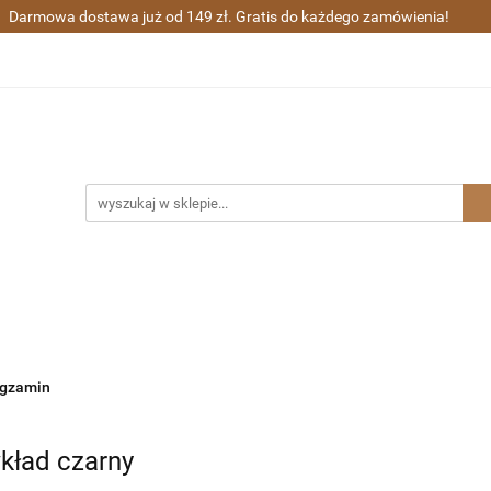
Darmowa dostawa już od 149 zł. Gratis do każdego zamówienia!
ra wieczne i kulkowe
Długopisy
Zestawy prezentowe
Sharpie
Grawerunek
Gratisy
ugopisy
Zestawy prezentowe
Waterman
Zakupy gr
egzamin
kład czarny