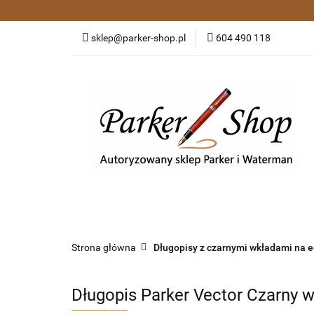
Kategorie
Pió
sklep@parker-shop.pl
604 490 118
Zakupy grupowe
Kategorie
Pióra wieczne i kulkowe
Dł
Strona główna
Długopisy z czarnymi wkładami na 
Długopis Parker Vector Czarny w