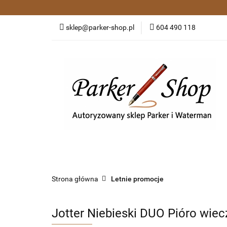
Kategorie
Pió
sklep@parker-shop.pl
604 490 118
Zakupy grupowe
Kategorie
Pióra wieczne i kulkowe
Dł
Strona główna
Letnie promocje
Jotter Niebieski DUO Pióro wiec