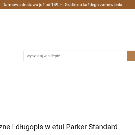
Darmowa dostawa już od 149 zł. Gratis do każdego zamówienia!
ra wieczne i kulkowe
Długopisy
Zestawy prezentowe
Sharpie
Grawerunek
Gratisy
ugopisy
Zestawy prezentowe
Waterman
Zakupy gr
zne i długopis w etui Parker Standard