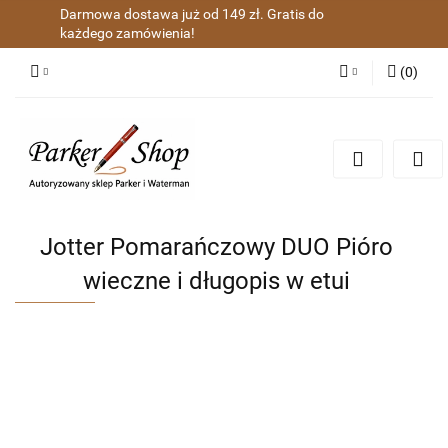
Darmowa dostawa już od 149 zł. Gratis do
każdego zamówienia!
(
0
)
Zaloguj się
Zarejestruj się
Dodaj zgłoszenie
Zgody cookies
Jotter Pomarańczowy DUO Pióro
wieczne i długopis w etui