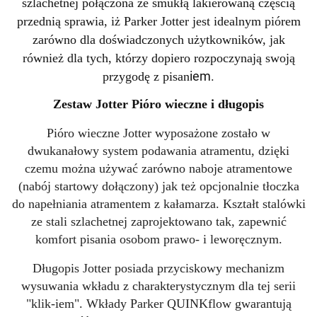
szlachetnej połączona ze smukłą lakierowaną częścią
przednią sprawia, iż Parker Jotter jest idealnym piórem
zarówno dla doświadczonych użytkowników, jak
również dla tych, którzy dopiero rozpoczynają swoją
iem.
przygodę z pisan
Zestaw Jotter Pióro wieczne i długopis
Pióro wieczne Jotter wyposażone zostało w
dwukanałowy system podawania atramentu, dzięki
czemu można używać zarówno naboje atramentowe
(nabój startowy dołączony) jak też opcjonalnie tłoczka
do napełniania atramentem z kałamarza. Kształt stalówki
ze stali szlachetnej zaprojektowano tak, zapewnić
komfort pisania osobom
prawo- i
leworęcznym.
Długopis Jotter posiada przyciskowy mechanizm
wysuwania wkładu z charakterystycznym dla tej serii
"klik-iem". Wkłady Parker QUINKflow gwarantują