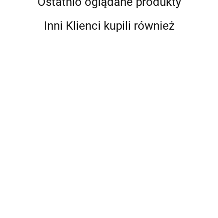
Ostatnio oglądane produkty
Inni Klienci kupili również
Długopis
Długopis
Długopis
Długopis
Parker
Parker
Parker
Długopis i
Długopis
Parker IM
IM
IM
IM
Ołówek
179.00
169.00
189.00
Parker IM
Achromatic
Premium
Premium
Premium
Parker
105.00
180.83
Professio
Czarny
Blue
Dark
Perłowy
Jotter
119.00
Blue Ring
2127618
Grey
Espresso
Pearl GT
Stalowy CT
Niebieski e
2143645
1931683
2143643
etui
Premium
Premium
Skóra
Ekologiczna