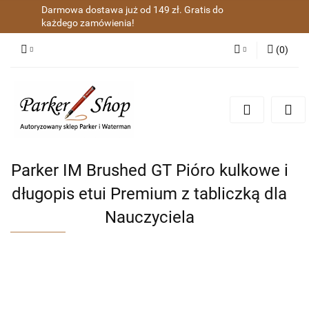
Darmowa dostawa już od 149 zł. Gratis do
każdego zamówienia!
(
0
)
Zaloguj się
Zarejestruj się
Dodaj zgłoszenie
Zgody cookies
Parker IM Brushed GT Pióro kulkowe i
długopis etui Premium z tabliczką dla
Nauczyciela