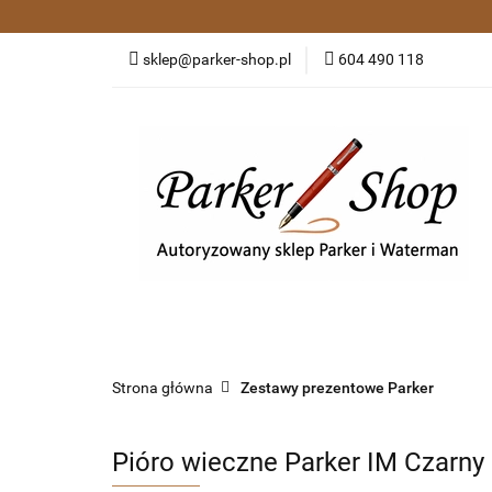
Kategorie
Pió
sklep@parker-shop.pl
604 490 118
Zakupy grupowe
Kategorie
Pióra wieczne i kulkowe
Dł
Strona główna
Zestawy prezentowe Parker
Pióro wieczne Parker IM Czarny