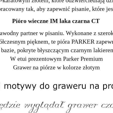
karatowym złotem, które odzwierciedlają dz
pracowany tak, aby zapewnić pisanie, które je
Pióro wieczne IM laka czarna CT
awodny partner w pisaniu. Wykonane z szer
półczesnym pięknem, te pióra PARKER zapewn
 bazie, pokryte błyszczącym czarnym lakiere
W etui prezentowym Parker Premium
Grawer na piórze w kolorze złotym