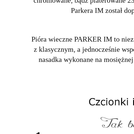
chromowane, bądź platerowane 23-
Parkera IM został do
Pióra wieczne PARKER IM to niez
z klasycznym, a jednocześnie ws
nasadka wykonane na mosiężnej