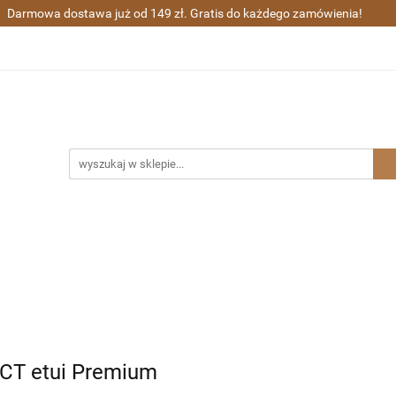
Darmowa dostawa już od 149 zł. Gratis do każdego zamówienia!
ra wieczne i kulkowe
Długopisy
Zestawy prezentowe
Sharpie
Grawerunek
Gratisy
ugopisy
Zestawy prezentowe
Waterman
Zakupy gr
 CT etui Premium