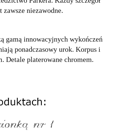
iedzictwo Parkera. Każdy szczegół
st zawsze niezawodne.
oką gamą innowacyjnych wykończeń
iają ponadczasowy urok. Korpus i
m. Detale platerowane chromem.