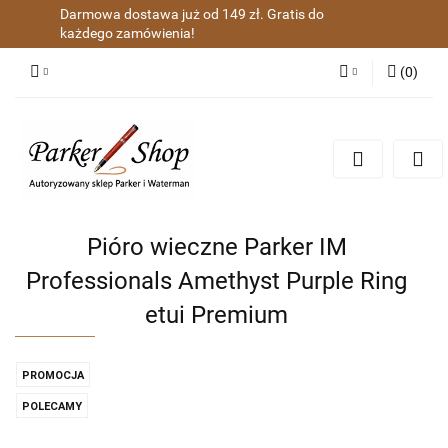
Darmowa dostawa już od 149 zł. Gratis do
każdego zamówienia!
(
0
)
Zaloguj się
Zarejestruj się
Dodaj zgłoszenie
Zgody cookies
Pióro wieczne Parker IM
Professionals Amethyst Purple Ring
etui Premium
PROMOCJA
POLECAMY