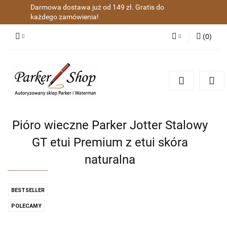
Darmowa dostawa już od 149 zł. Gratis do
każdego zamówienia!
(
0
)
Zaloguj się
Zarejestruj się
Dodaj zgłoszenie
Zgody cookies
Pióro wieczne Parker Jotter Stalowy
GT etui Premium z etui skóra
naturalna
BESTSELLER
POLECAMY