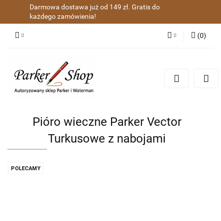
Darmowa dostawa już od 149 zł. Gratis do
każdego zamówienia!
(
0
)
Zaloguj się
Zarejestruj się
Dodaj zgłoszenie
Zgody cookies
Pióro wieczne Parker Vector
Turkusowe z nabojami
POLECAMY