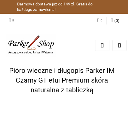
Darmowa dostawa już od 149 zł. Gratis do
każdego zamówienia!
(
0
)
Zaloguj się
Zarejestruj się
Dodaj zgłoszenie
Zgody cookies
Pióro wieczne i długopis Parker IM
Czarny GT etui Premium skóra
naturalna z tabliczką