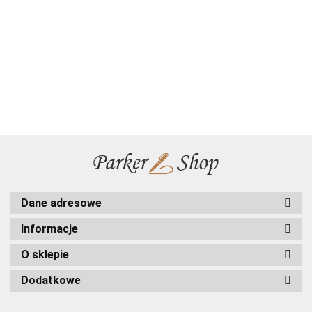
Długopis i
Długopis
i Ołówek
IM
IM
IM
Ołówek
Parker IM
Parker
179.00
189.00
210.00
223.63
Premium
Premium
Premiu
Parker
Czarny GT
Jotter
180.83
199.00
Blue
Perłowy
Perłowy
Jotter
etui Skóra
Stalowy
Grey
Pearl GT
Pearl GT
Stalowy CT
Ekologiczna
CT etui
2143645
2143643
w etui
etui
Premium
Premiu
Premium
Skóra
Skóra
Naturalna
Ekologiczna
Dane adresowe
Informacje
O sklepie
Dodatkowe