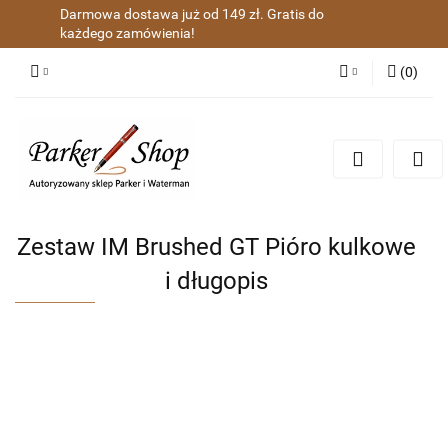
Darmowa dostawa już od 149 zł. Gratis do
każdego zamówienia!
(
0
)
Zaloguj się
Zarejestruj się
Dodaj zgłoszenie
Zgody cookies
Zestaw IM Brushed GT Pióro kulkowe
i długopis