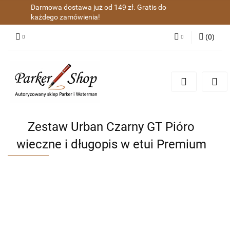
Darmowa dostawa już od 149 zł. Gratis do
każdego zamówienia!
(
0
)
Zaloguj się
Zarejestruj się
Dodaj zgłoszenie
Zgody cookies
Zestaw Urban Czarny GT Pióro
wieczne i długopis w etui Premium