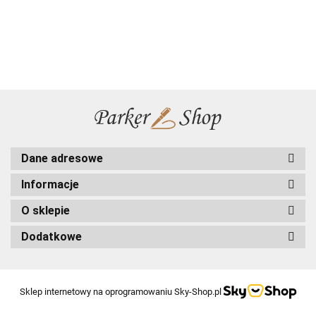
Premium
CT
Blue CT
Burgundy
2123493
Rege Red
2123498
2123503
CT
GT
2123496
2169071
Dane adresowe
Informacje
O sklepie
Dodatkowe
Sklep internetowy na oprogramowaniu Sky-Shop.pl