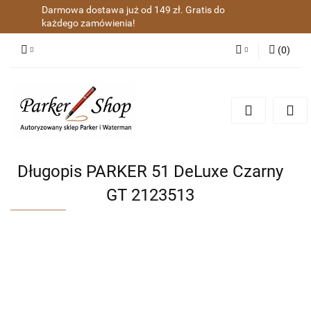
Darmowa dostawa już od 149 zł. Gratis do
każdego zamówienia!
(
0
)
Zaloguj się
Zarejestruj się
Dodaj zgłoszenie
Zgody cookies
Długopis PARKER 51 DeLuxe Czarny
GT 2123513