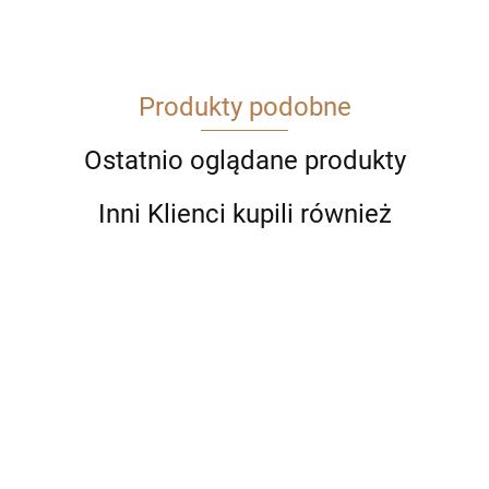
Produkty podobne
Ostatnio oglądane produkty
Inni Klienci kupili również
Długopis
Długopis
Długopis
Długopis
Pióro
PARKER
PARKER
Pióro
PARKER
PARKER
wieczne
51
51 Teal
wieczne
51
51
PARKER
249.00
269.00
249.00
239.00
319.93
Czarny
Blue CT
PARKER 51
Burgundy
Midnight
51
599.00
CT
2123508