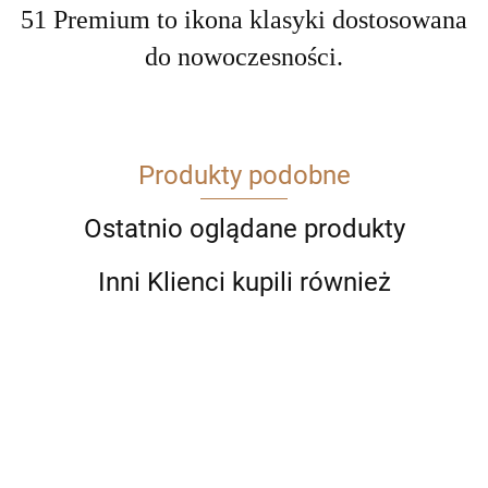
51 Premium to ikona klasyki dostosowana
do nowoczesności.
Produkty podobne
Ostatnio oglądane produkty
Inni Klienci kupili również
Pióro
Pióro
Pióro
Długopis
Długo
Pióro
Długopis
wieczne
wieczne
wieczne
PARKER
PARK