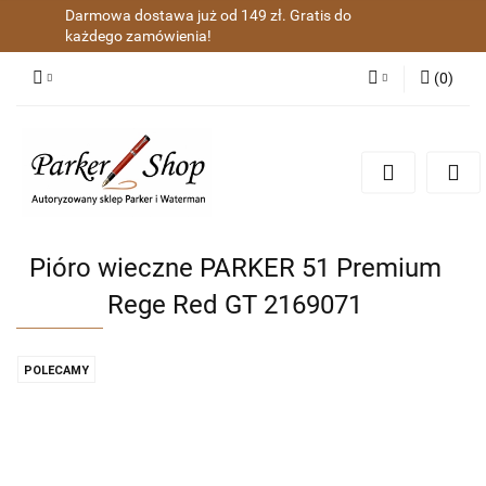
Darmowa dostawa już od 149 zł. Gratis do
każdego zamówienia!
(
0
)
Zaloguj się
Zarejestruj się
Dodaj zgłoszenie
Zgody cookies
Pióro wieczne PARKER 51 Premium
Rege Red GT 2169071
POLECAMY