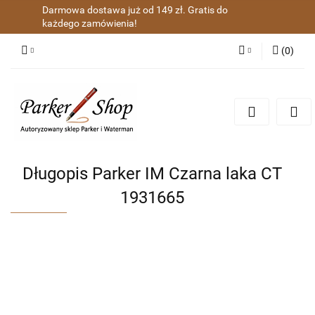
Darmowa dostawa już od 149 zł. Gratis do
każdego zamówienia!
(
0
)
Zaloguj się
Zarejestruj się
Dodaj zgłoszenie
Zgody cookies
Długopis Parker IM Czarna laka CT
1931665