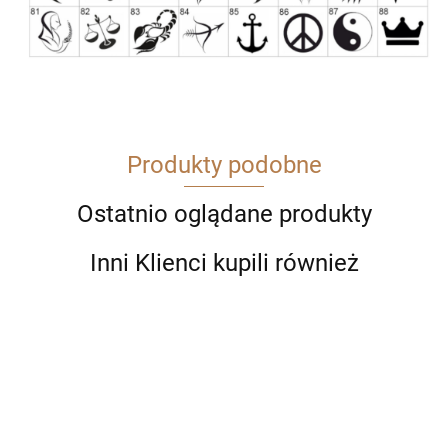
Produkty podobne
Ostatnio oglądane produkty
Inni Klienci kupili również
Długopis
Długopis
Długopis
Długo
Długopis
Długopis
Długopis
Parker
Parker
Parker
Parke