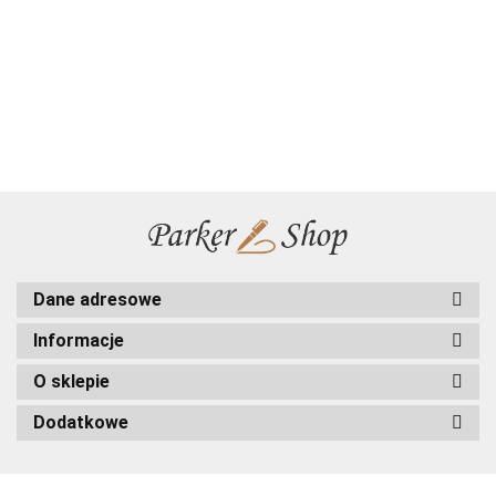
Parker IM
Parker IM
Parker IM
IM
IM
IM
IM
Czarny
Czarny
Brushed
99.00
98.00
99.00
97.00
104.00
95.00
97.00
Brushed
Brushed
Czarny
Czarn
GT etui
GT
Metal
Metal
Metal
GT
GT
wsuwane
promocja
Stalowy
Stalowy
Stalowy
1931666
wkład
1931666
od 15
GT etui
GT
GT
czarn
szt.
muszelka
1931670
wkład
grawer
czarny
GRATIS
Dane adresowe
Informacje
O sklepie
Dodatkowe