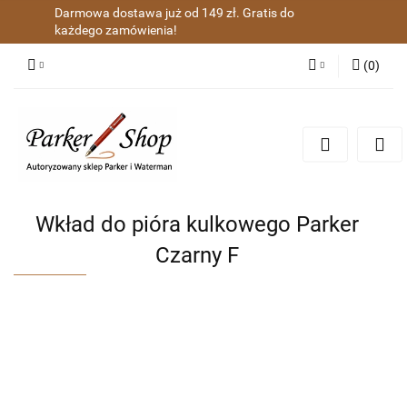
Darmowa dostawa już od 149 zł. Gratis do
każdego zamówienia!
(
0
)
Zaloguj się
Zarejestruj się
Dodaj zgłoszenie
Zgody cookies
Wkład do pióra kulkowego Parker
Czarny F