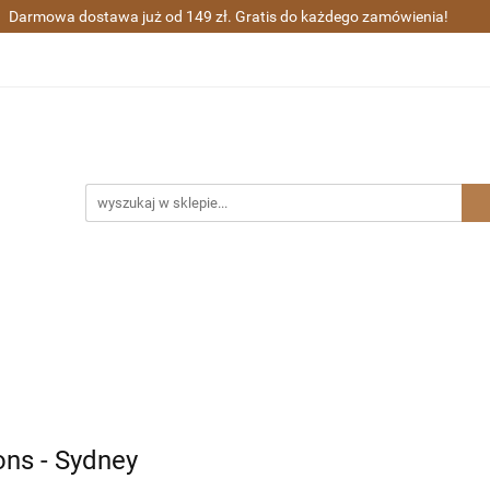
Darmowa dostawa już od 149 zł. Gratis do każdego zamówienia!
ra wieczne i kulkowe
Długopisy
Zestawy prezentowe
Sharpie
Grawerunek
Gratisy
ugopisy
Zestawy prezentowe
Waterman
Zakupy gr
ons - Sydney