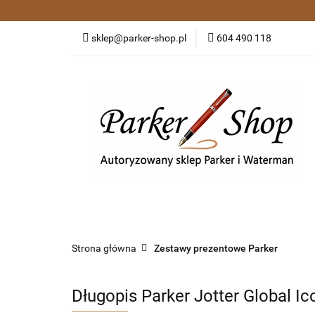
Kategorie
Pió
sklep@parker-shop.pl
604 490 118
Zakupy grupowe
Kategorie
Pióra wieczne i kulkowe
Dł
Strona główna
Zestawy prezentowe Parker
Długopis Parker Jotter Global Ic