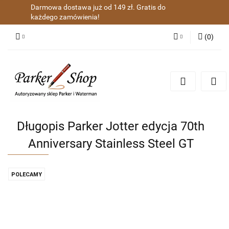
Darmowa dostawa już od 149 zł. Gratis do
każdego zamówienia!
(
0
)
Zaloguj się
Zarejestruj się
Dodaj zgłoszenie
Zgody cookies
Długopis Parker Jotter edycja 70th
Anniversary Stainless Steel GT
POLECAMY