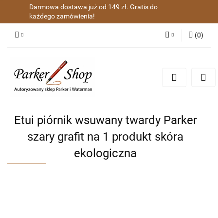
Darmowa dostawa już od 149 zł. Gratis do
każdego zamówienia!
(
0
)
Zaloguj się
Zarejestruj się
Dodaj zgłoszenie
Zgody cookies
Etui piórnik wsuwany twardy Parker
szary grafit na 1 produkt skóra
ekologiczna