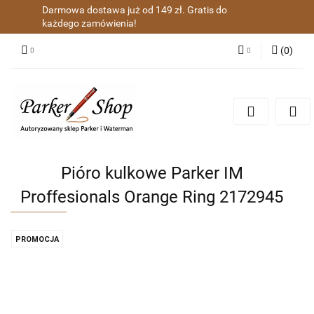
Darmowa dostawa już od 149 zł. Gratis do
każdego zamówienia!
(
0
)
Zaloguj się
Zarejestruj się
Dodaj zgłoszenie
Zgody cookies
Pióro kulkowe Parker IM
Proffesionals Orange Ring 2172945
PROMOCJA