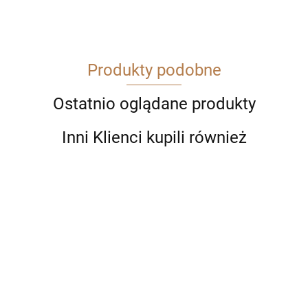
Produkty podobne
Ostatnio oglądane produkty
Inni Klienci kupili również
Pióro
Pióro
Pióro
kulkowe
kulkowe
Pióro
kulkowe
Parker
Długopis
Pióro
Parker
kulkowe
Parker IM
136.00
136.00
IM
146.00
Parker IM
kulkowe
IM
Parker IM
Czarny
139.00
Brushed