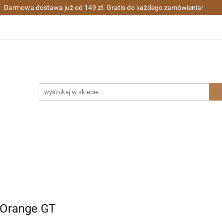
Darmowa dostawa już od 149 zł. Gratis do każdego zamówienia!
ra wieczne i kulkowe
Długopisy
Zestawy prezentowe
Sharpie
Grawerunek
Gratisy
ugopisy
Zestawy prezentowe
Waterman
Zakupy gr
s Orange GT