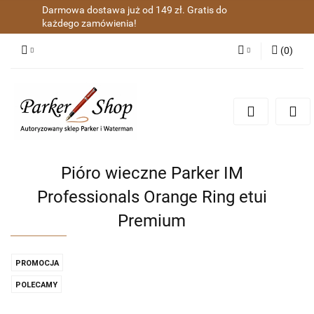
Darmowa dostawa już od 149 zł. Gratis do
każdego zamówienia!
(
0
)
Zaloguj się
Zarejestruj się
Dodaj zgłoszenie
Zgody cookies
Pióro wieczne Parker IM
Professionals Orange Ring etui
Premium
PROMOCJA
POLECAMY