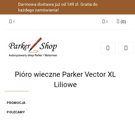
Darmowa dostawa już od 149 zł. Gratis do
każdego zamówienia!
(
0
)
Zaloguj się
Zarejestruj się
Dodaj zgłoszenie
Zgody cookies
Pióro wieczne Parker Vector XL
Liliowe
PROMOCJA
POLECAMY