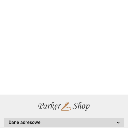
Pióro
Pióro
Pióro
Pióro
Pióro
Pióro
Pióro
kulkowe
kulkowe
kulkowe
kulkowe
kulkowe
kulkowe
kulkowe
Parker
Parker
Parker
Parker
Parker
Parker
159.00
159.00
199.00
Parker IM
145.00
147.00
149.00
IM
IM
Jotter
169.00
IM Core
Jotter
Jotter
Rituals
Rituals
Rituals
Blue
Grey GT
Originals
Originals
Turquoise
Blue CT
Orange
Royal
2213778
Białe
Białe
Green
GT
CT Etui
2096908
Etui
Dane adresowe