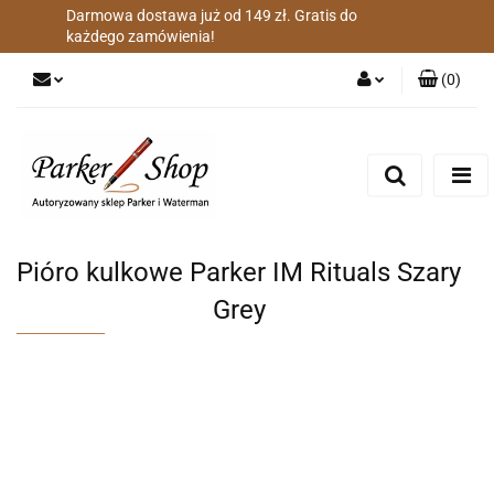
Darmowa dostawa już od 149 zł. Gratis do
każdego zamówienia!
(
0
)
Zaloguj się
Zarejestruj się
Dodaj zgłoszenie
Zgody cookies
Pióro kulkowe Parker IM Rituals Szary
Grey