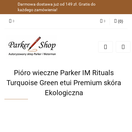
Darmowa dostawa już od 149 zł. Gratis do
każdego zamówienia!
(
0
)
Zaloguj się
Zarejestruj się
Dodaj zgłoszenie
Zgody cookies
Pióro wieczne Parker IM Rituals
Turquoise Green etui Premium skóra
Ekologiczna