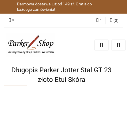
Darmowa dostawa już od 149 zł. Gratis do
każdego zamówienia!
(
0
)
Zaloguj się
Zarejestruj się
Dodaj zgłoszenie
Zgody cookies
Długopis Parker Jotter Stal GT 23
złoto Etui Skóra