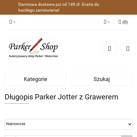
Darmowa dostawa już od 149 zł. Gratis do
każdego zamówienia!
(
0
)
Zaloguj się
Zarejestruj się
Dodaj zgłoszenie
Zgody cookies
Kategorie
Szukaj
Długopis Parker Jotter z Grawerem