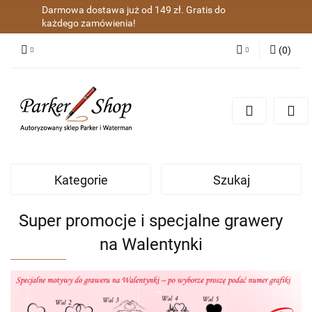
Darmowa dostawa już od 149 zł. Gratis do
każdego zamówienia!
(
0
)
Zaloguj się
Zarejestruj się
Dodaj zgłoszenie
Zgody cookies
Kategorie
Szukaj
Super promocje i specjalne grawery
na Walentynki