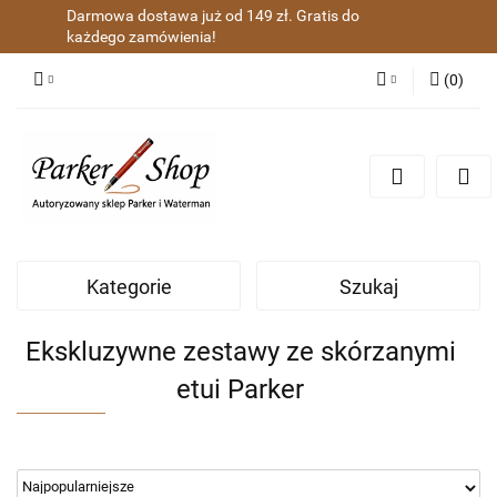
Darmowa dostawa już od 149 zł. Gratis do
każdego zamówienia!
(
0
)
Zaloguj się
Zarejestruj się
Dodaj zgłoszenie
Zgody cookies
Kategorie
Szukaj
Ekskluzywne zestawy ze skórzanymi
etui Parker