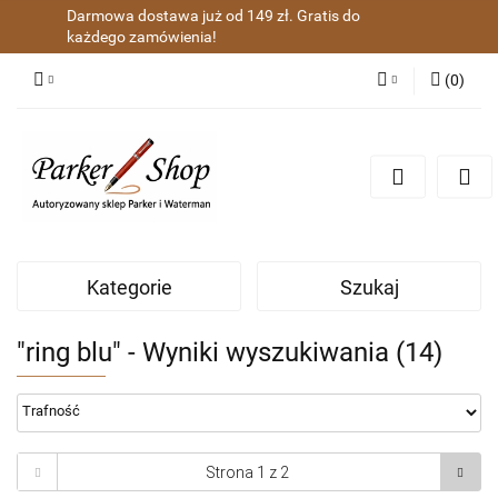
Darmowa dostawa już od 149 zł. Gratis do
każdego zamówienia!
(
0
)
Zaloguj się
Zarejestruj się
Dodaj zgłoszenie
Zgody cookies
Kategorie
Szukaj
"ring blu" - Wyniki wyszukiwania (14)